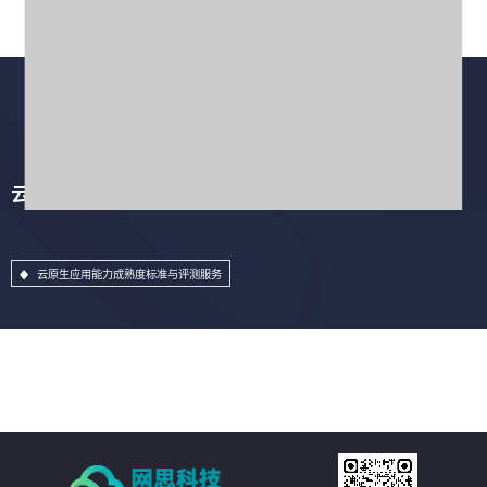
云原生应用能力成熟度标准与评测服务
云原生应用能力成熟度标准与评测服务