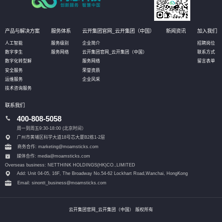
产品与解决方案
服务体系
云开集团官网_云开集团（中国）
新闻资讯
加入我们
人工智能
服务级别
企业简介
招聘岗位
数字孪生
服务网络
云开集团官网_云开集团（中国）
联系方式
数字化转型解
服务网络
留言表单
安全服务
荣誉资质
运维服务
企业风采
技术咨询服务
联系我们
400-808-5058
周一到周五9:30-18:00 (北京时间）
广州市黄埔区科学大道18号芯大厦B2栋1-2层
商务合作: marketing@moamsticks.com
媒体合作: media@moamsticks.com
Overseas business: NETTHINK HOLDINGS(HK)CO.,LIMITED
Add: Unit 04-05, 16F, The Broadway No.54-62 Lockhart Road,
Wanchai, HongKong
Email: sinontt_business@moamsticks.com
云开集团官网_云开集团（中国） 版权所有