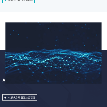
AI解决方案-智慧法务管理
AI解决方案-智慧法务管理