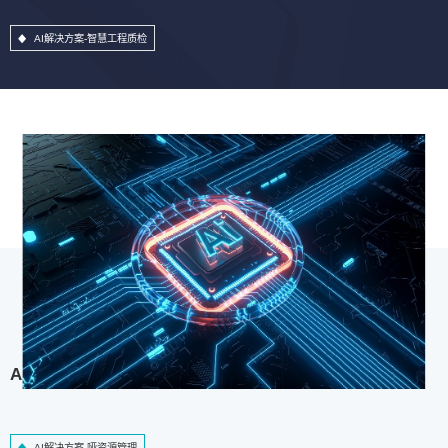
AI解决方案-智慧工程质检
AI解决方案-哑资源管理
AI解决方案-哑资源管理