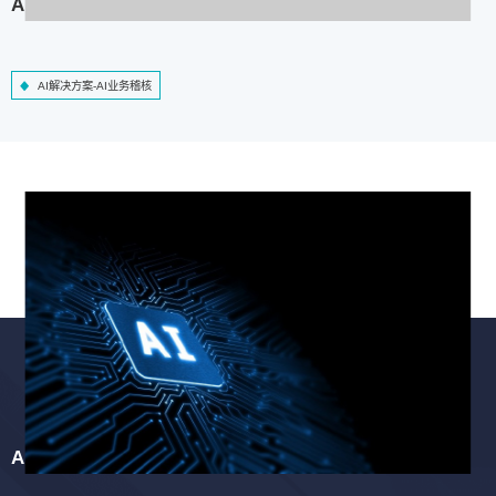
AI解决方案-AI业务稽核
AI解决方案-AI业务稽核
AI解决方案-智慧工程质检