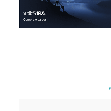
企业价值观
Corporate values