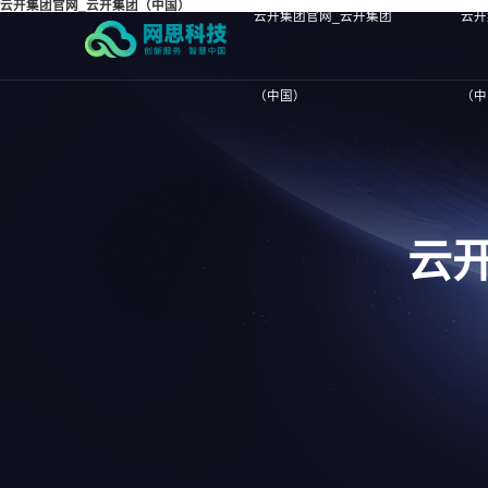
云开集团官网_云开集团（中国）
云开集团官网_云开集团
云开
（中国）
（中
云