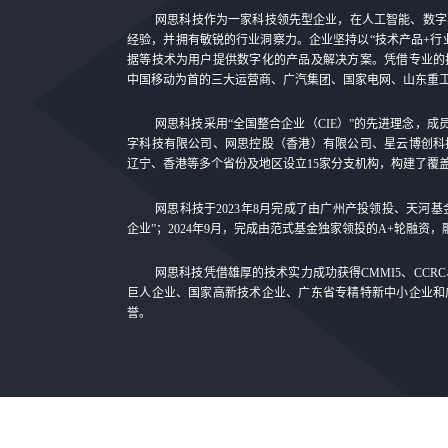
网思科技作为一家科技领先型企业，在人工智能、数字
经验，并拥有敏锐的行业洞察力。企业坚持以“技术产品+行
据等技术为用户提供数字化的产品及解决方案。凭借专业的
中国移动为首的三大运营商、广汽集团、国家电网、山东重
网思科技采用“全国整合企业（CIE）”的先进理念，成
字科技有限公司、网思控股（香港）有限公司、星云博创科
辽宁、香港等多个省份及地区设立15家分支机构，构建了覆
网思科技于2023年8月完成了由广州产投领投、天河
企业”；2024年9月，完成由范式基金独家领投的A+轮融资
网思科技凭借雄厚的技术实力成功获得CMMI5、CCR
巨人企业、国家高新技术企业、广东省专精特新中小企业和
誉。