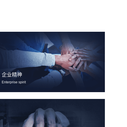
企业精神
Enterprise spirit