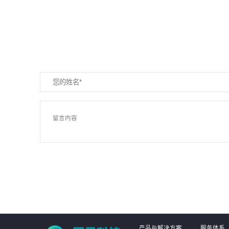
产品与解决方案
服务体系