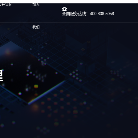
云开集团
加入
全国服务热线：400-808-5058
我们
理