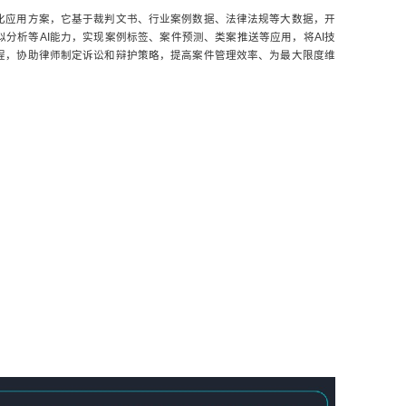
化应用方案，它基于裁判文书、行业案例数据、法律法规等大数据，开
分析等AI能力，实现案例标签、案件预测、类案推送等应用，将AI技
程，协助律师制定诉讼和辩护策略，提高案件管理效率、为最大限度维