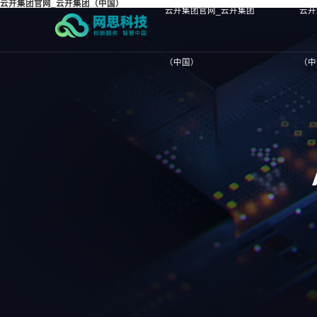
云开集团官网_云开集团（中国）
云开集团官网_云开集团
云开
（中国）
（中