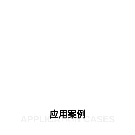
考依据
支撑专业度
物，精品课程
员工学法守法
与度，
2
03
应用案例
APPLICATION CASES