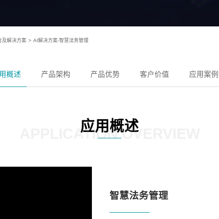
平台及解决方案
>
AI解决方案-智慧法务管理
用概述
产品架构
产品优势
客户价值
应用案例
应用概述
APPLICATION OVERVIEW
智慧法务管理