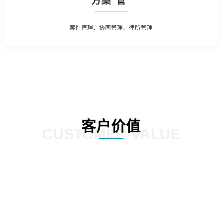
方案“管”
案件管理、协同管理、律所管理
客户价值
CUSTOMER VALUE
据和法务数据精
加强律师所管理，增加引入、考核评
加强全方位普法
上，为企业经营
价、监督执行等相关流程，提高法律
PC端同步支