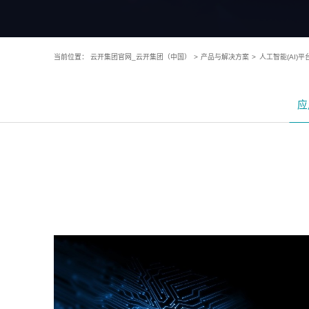
当前位置：
云开集团官网_云开集团（中国）
>
产品与解决方案
>
人工智能(AI)
应