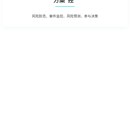
方案“控”
风险防范、案件监控、风险预测、参与决策
根据全生命周期管理特点，对案件管
在支持法务基础数
理、争议诉讼、知识产权等核心业务
确、及时记录的基础