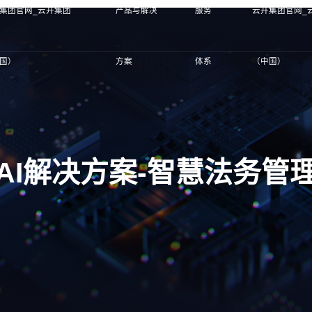
集团官网_云开集团
产品与解决
服务
云开集团官网_
国）
方案
体系
（中国）
AI解决方案-智慧法务管