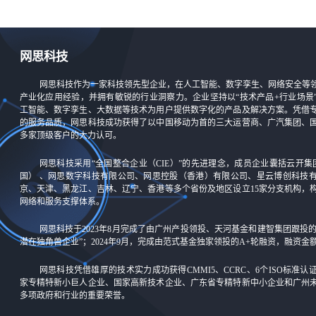
网思科技
网思科技作为一家科技领先型企业，在人工智能、数字孪生、网络安全等
产业化应用经验，并拥有敏锐的行业洞察力。企业坚持以“技术产品+行业场景
工智能、数字孪生、大数据等技术为用户提供数字化的产品及解决方案。凭借
的服务品质，网思科技成功获得了以中国移动为首的三大运营商、广汽集团、
多家顶级客户的大力认可。
网思科技采用“全国整合企业（CIE）”的先进理念，成员企业囊括云开集
国） 、网思数字科技有限公司、网思控股（香港）有限公司、星云博创科技
京、天津、黑龙江、吉林、辽宁、香港等多个省份及地区设立15家分支机构，
网络和服务支撑体系。
网思科技于2023年8月完成了由广州产投领投、天河基金和建智集团跟投
潜在独角兽企业”；2024年9月，完成由范式基金独家领投的A+轮融资，融资
网思科技凭借雄厚的技术实力成功获得CMMI5、CCRC、6个ISO标准
家专精特新小巨人企业、国家高新技术企业、广东省专精特新中小企业和广州
多项政府和行业的重要荣誉。