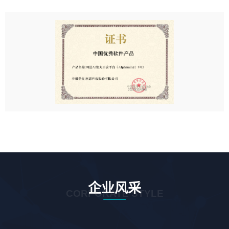
企业风采
CORPORATE STYLE