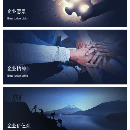
企业愿景
Enterprise vision
企业精神
Enterprise spirit
企业价值观