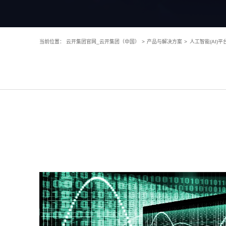
当前位置：
云开集团官网_云开集团（中国）
>
产品与解决方案
>
人工智能(AI)