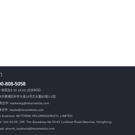
们
00-808-5058
到周五9:30-18:00 (北京时间）
州市黄埔区科学大道18号芯大厦B2栋1-2层
合作: marketing@moamsticks.com
合作: media@moamsticks.com
s business: NETTHINK HOLDINGS(HK)CO.,LIMITED
: Unit 04-05, 16F, The Broadway No.54-62 Lockhart Road,
Wanchai, HongKong
ail: sinontt_business@moamsticks.com