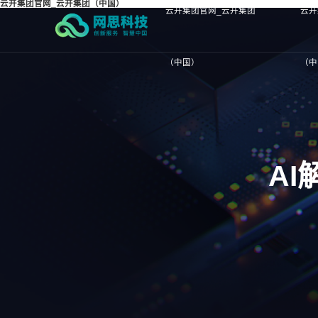
云开集团官网_云开集团（中国）
云开集团官网_云开集团
云开
（中国）
（中
AI