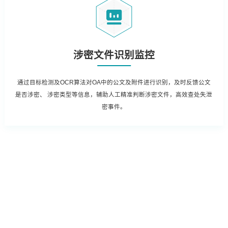
涉密文件识别监控
通过目标检测及OCR算法对OA中的公文及附件进行识别，及时反馈公文
是否涉密、 涉密类型等信息，辅助人工精准判断涉密文件，高效查处失泄
密事件。