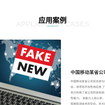
应用案例
APPLICATION CASES
中国移动某省公
中国移动某省公司综合部与信
设，该项目开创性地应用 
充分利用了省公司的自有技术
性能力。 自能力上线以来
视频检测技术的空白，并大