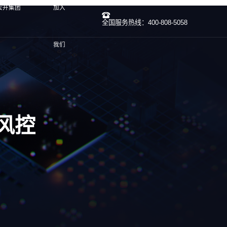
云开集团
加入
全国服务热线：400-808-5058
我们
慧风控