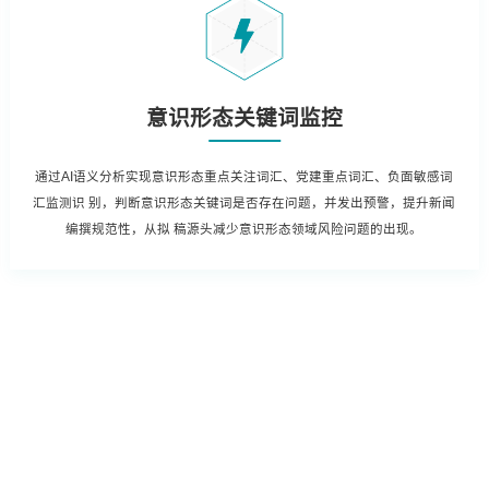
意识形态关键词监控
通过AI语义分析实现意识形态重点关注词汇、党建重点词汇、负面敏感词
汇监测识 别，判断意识形态关键词是否存在问题，并发出预警，提升新闻
编撰规范性，从拟 稿源头减少意识形态领域风险问题的出现。