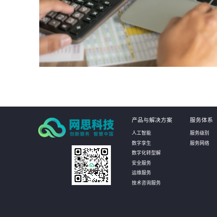
产品与解决方案
服务体系
人工智能
服务级别
数字孪生
服务网络
数字化转型解
安全服务
运维服务
技术咨询服务