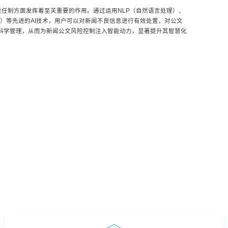
责任制方面发挥着至关重要的作用。通过运用NLP（自然语言处理）、
觉）等先进的AI技术，用户可以对新闻不良信息进行有效处置，对公文
行科学管理，从而为新闻公文风险控制注入智能动力，显著提升其智慧化