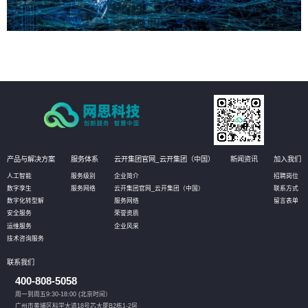
产品与解决方案
服务体系
云开集团官网_云开集团（中国）
新闻资讯
加入我们
人工智能
服务级别
企业简介
招聘岗位
数字孪生
服务网络
云开集团官网_云开集团（中国）
联系方式
数字化转型解
服务网络
留言表单
安全服务
荣誉资质
运维服务
企业风采
技术咨询服务
联系我们
400-808-5058
周一到周五9:30-18:00 (北京时间）
广州市黄埔区科学大道18号芯大厦B2栋1-2层