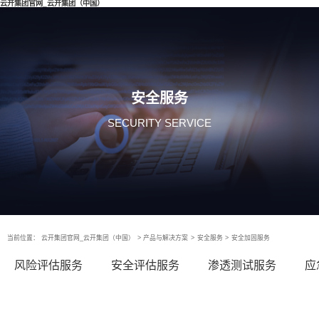
云开集团官网_云开集团（中国）
安全服务
SECURITY SERVICE
当前位置：
云开集团官网_云开集团（中国）
>
产品与解决方案
>
安全服务
>
安全加固服务
风险评估服务
安全评估服务
渗透测试服务
应