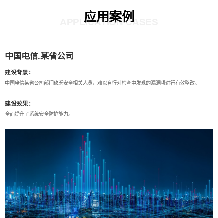
应用案例
APPLICATION CASES
中国电信.某省公司
建设背景：
中国电信某省公司部门缺乏安全相关人员，难以自行对检查中发现的漏洞项进行有效整改。
建设效果：
全面提升了系统安全防护能力。