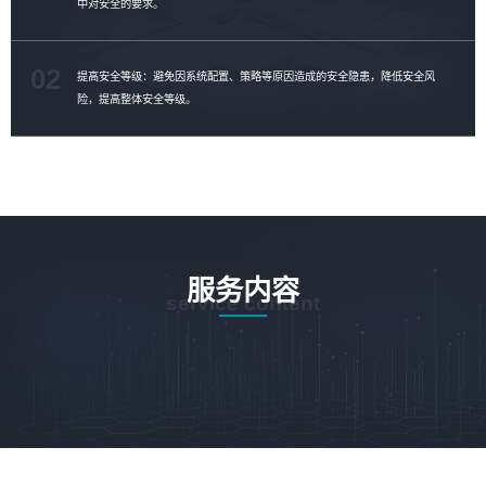
中对安全的要求。
02
提高安全等级：避免因系统配置、策略等原因造成的安全隐患，降低安全风
险，提高整体安全等级。
服务内容
service content