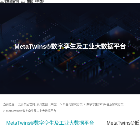
云开集团官网_云开集团（中国）
MetaTwins®数字孪生及工业大数据平台
当前位置：
云开集团官网_云开集团（中国）
>
产品与解决方案
>
数字孪生(DT)平台及解决方案
>
MetaTwins®数字孪生及工业大数据平台
MetaTwins®数字孪生及工业大数据平台
MetaTwin