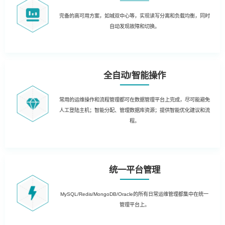
完备的高可用方案，如城双中心等，实现读写分离和负载均衡，同时
自动发现故障和切换。
全自动/智能操作
常用的运维操作和流程管理都可在数据管理平台上完成，尽可能避免
人工登陆主机；智能分配、管理数据库资源；提供智能优化建议和流
程。
统一平台管理
MySQL/Redis/MongoDB/Oracle的所有日常运维管理都集中在统一
管理平台上。