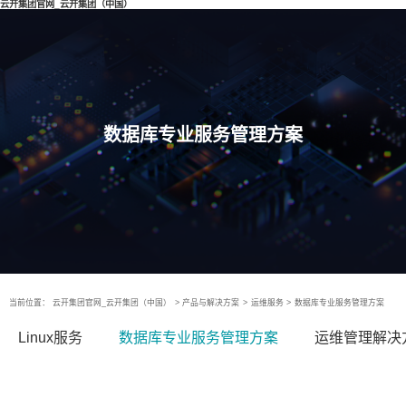
云开集团官网_云开集团（中国）
数据库专业服务管理方案
当前位置：
云开集团官网_云开集团（中国）
>
产品与解决方案
>
运维服务
>
数据库专业服务管理方案
Linux服务
数据库专业服务管理方案
运维管理解决