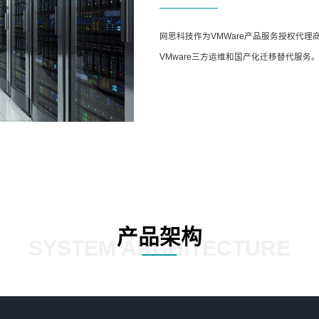
网思科技作为VMWare产品服务授权代
VMware三方运维和国产化迁移替代服务
产品架构
SYSTEM ARCHITECTURE