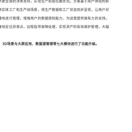
供更全面的决策支持，实现生产和管控最优化。方案基于用户体验的新
原实体工厂和生产线场景，将生产数据和工厂状态同步呈现，让用户对
捷地进行管理，增强用户的数据感知能力，为运营提供强有力的支持。
速地定位异常点，远程指导故障处理，实现资产的有效维护管理，大幅
理、3D场景与大屏应用、数据源管理等七大模块进行了功能升级。