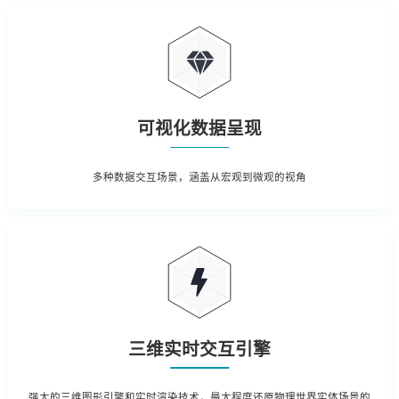
可视化数据呈现
多种数据交互场景，涵盖从宏观到微观的视角
三维实时交互引擎
强大的三维图形引擎和实时渲染技术，最大程度还原物理世界实体场景的