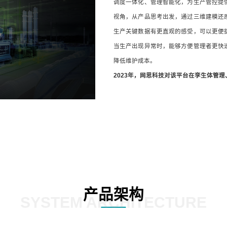
调度一体化、管理智能化，为生产管控提
视角，从产品思考出发，通过三维建模还
生产关键数据有更直观的感受，可以更便
当生产出现异常时，能够方便管理者更快
降低维护成本。
2023年，网思科技对该平台在孪生体管
产品架构
SYSTEM ARCHITECTURE