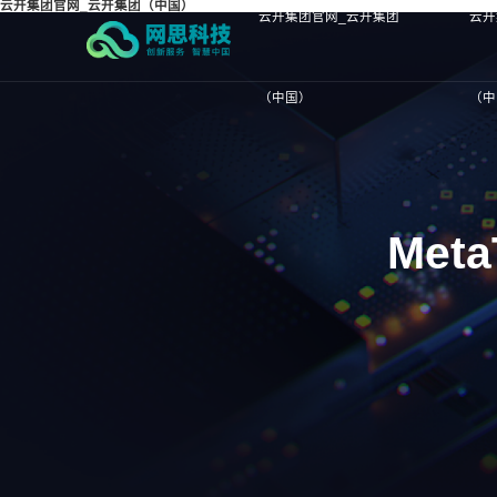
云开集团官网_云开集团（中国）
云开集团官网_云开集团
云开
（中国）
（中
Met