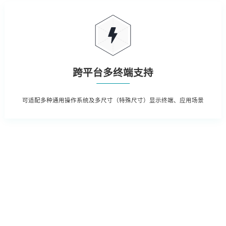
跨平台多终端支持
可适配多种通用操作系统及多尺寸（特殊尺寸）显示终端、应用场景